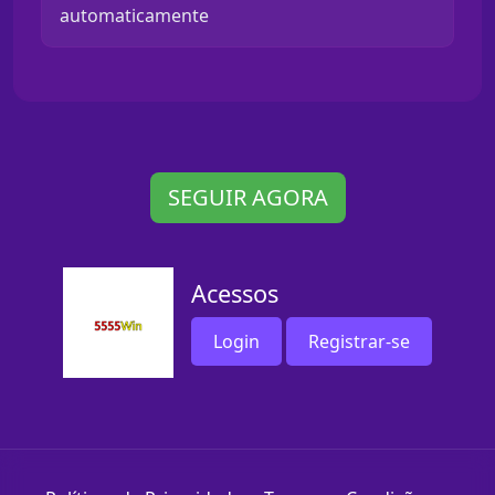
automaticamente
SEGUIR AGORA
Acessos
Login
Registrar-se