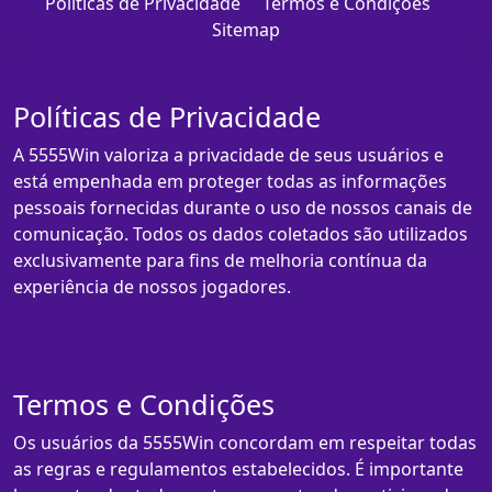
Políticas de Privacidade
Termos e Condições
Sitemap
Políticas de Privacidade
A 5555Win valoriza a privacidade de seus usuários e
está empenhada em proteger todas as informações
pessoais fornecidas durante o uso de nossos canais de
comunicação. Todos os dados coletados são utilizados
exclusivamente para fins de melhoria contínua da
experiência de nossos jogadores.
Termos e Condições
Os usuários da 5555Win concordam em respeitar todas
as regras e regulamentos estabelecidos. É importante