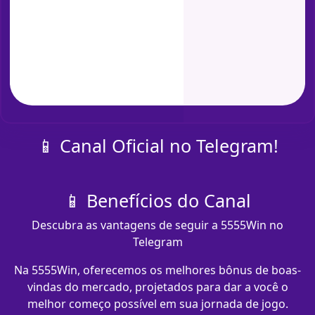
📱 Canal Oficial no Telegram!
📱 Benefícios do Canal
Descubra as vantagens de seguir a 5555Win no
Telegram
Na 5555Win, oferecemos os melhores bônus de boas-
vindas do mercado, projetados para dar a você o
melhor começo possível em sua jornada de jogo.