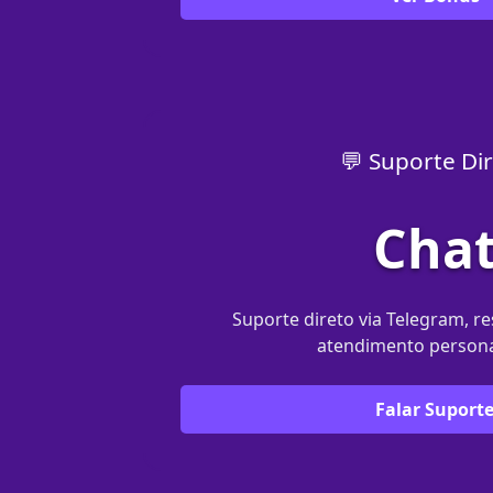
💬 Suporte Di
Cha
Suporte direto via Telegram, r
atendimento persona
Falar Suport