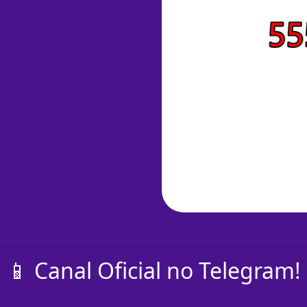
📱 Canal Oficial no Telegram!