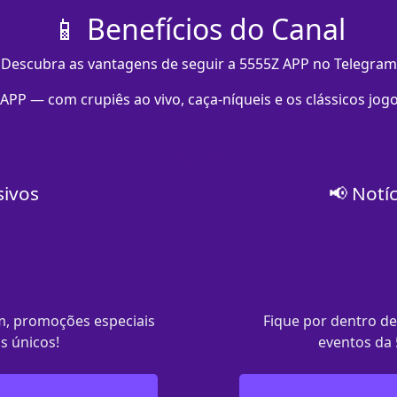
📱 Benefícios do Canal
Descubra as vantagens de seguir a 5555Z APP no Telegram
 APP — com crupiês ao vivo, caça-níqueis e os clássicos jog
sivos
📢 Notí
m, promoções especiais
Fique por dentro d
s únicos!
eventos da