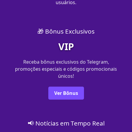
usuários.
🎁 Bônus Exclusivos
VIP
Receba bônus exclusivos do Telegram,
promoções especiais e códigos promocionais
únicos!
Ver Bônus
📢 Notícias em Tempo Real