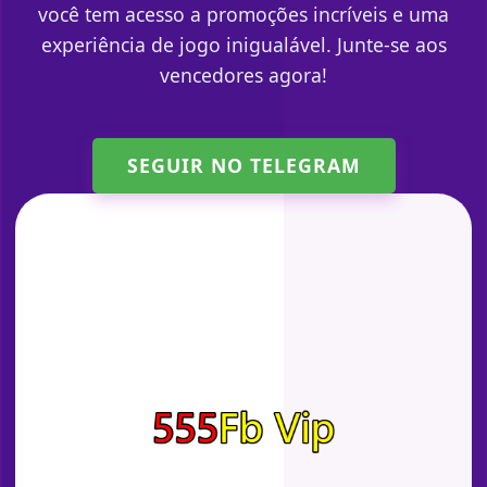
você tem acesso a promoções incríveis e uma
experiência de jogo inigualável. Junte-se aos
vencedores agora!
SEGUIR NO TELEGRAM