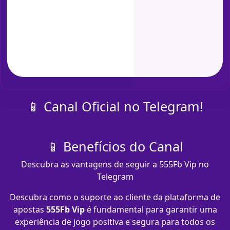
📱 Canal Oficial no Telegram!
📱 Benefícios do Canal
Descubra as vantagens de seguir a 555Fb Vip no
Telegram
Descubra como o suporte ao cliente da plataforma de
apostas
555Fb Vip
é fundamental para garantir uma
experiência de jogo positiva e segura para todos os