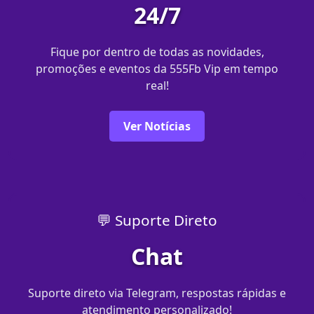
24/7
Fique por dentro de todas as novidades,
promoções e eventos da 555Fb Vip em tempo
real!
Ver Notícias
💬 Suporte Direto
Chat
Suporte direto via Telegram, respostas rápidas e
atendimento personalizado!