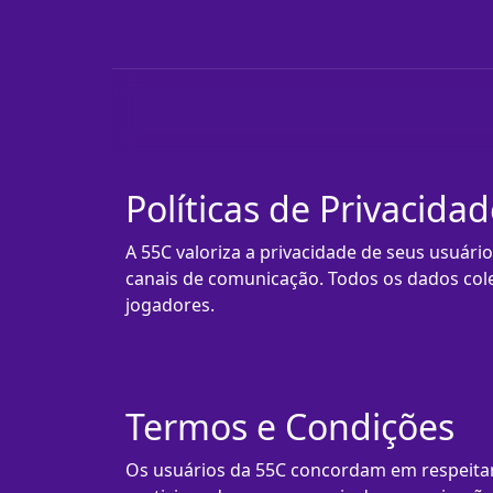
Políticas de Privacida
A 55C valoriza a privacidade de seus usuár
canais de comunicação. Todos os dados cole
jogadores.
Termos e Condições
Os usuários da 55C concordam em respeitar 