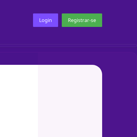
Login
Registrar-se