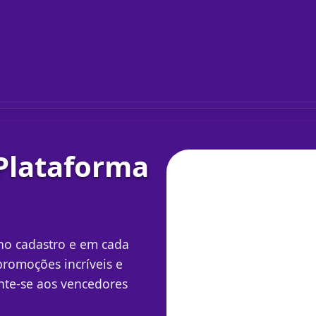
 Plataforma
no cadastro e em cada
promoções incríveis e
unte-se aos vencedores