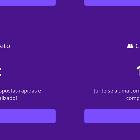
reto
👥 
t
espostas rápidas e
Junte-se a uma com
lizado!
compa
e