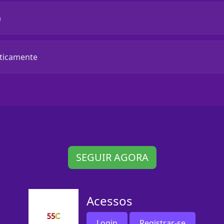
a
aticamente
SEGUIR AGORA
Acessos
Login
Registrar-se