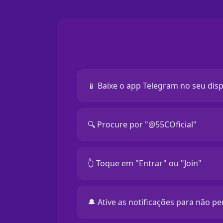
📱 Baixe o app Telegram no seu disp
🔍 Procure por "@55COficial"
👆 Toque em "Entrar" ou "Join"
🔔 Ative as notificações para não p