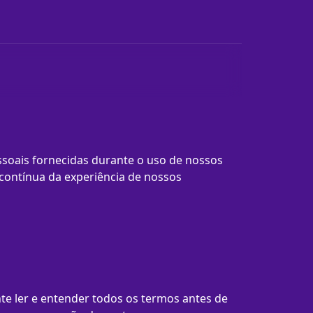
ssoais fornecidas durante o uso de nossos
 contínua da experiência de nossos
te ler e entender todos os termos antes de