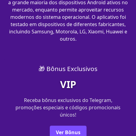
a grande maioria dos dispositivos Android ativos no
mercado, enquanto permite aproveitar recursos
modernos do sistema operacional. O aplicativo foi
testado em dispositivos de diferentes fabricantes,
incluindo Samsung, Motorola, LG, Xiaomi, Huawei e
outros.
🎁 Bônus Exclusivos
VIP
Receba bônus exclusivos do Telegram,
promoções especiais e códigos promocionais
únicos!
Ver Bônus