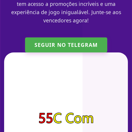
tem acesso a promoções incríveis e uma
experiência de jogo inigualável. Junte-se aos
vencedores agora!
SEGUIR NO TELEGRAM