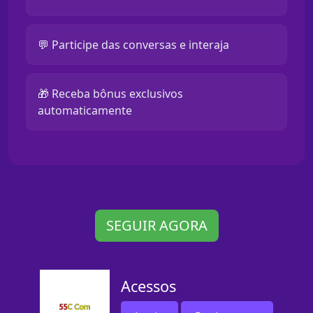
💬 Participe das conversas e interaja
🎁 Receba bônus exclusivos
automaticamente
SEGUIR AGORA
Acessos