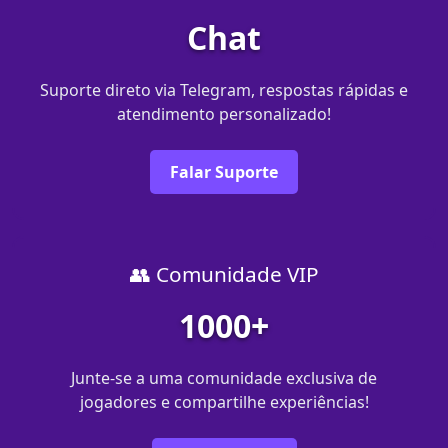
Chat
Suporte direto via Telegram, respostas rápidas e
atendimento personalizado!
Falar Suporte
👥 Comunidade VIP
1000+
Junte-se a uma comunidade exclusiva de
jogadores e compartilhe experiências!