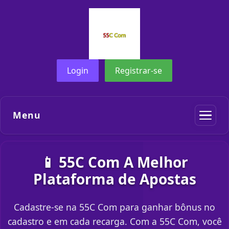
Login
Registrar-se
Menu
📱 55C Com A Melhor
Plataforma de Apostas
Cadastre-se na 55C Com para ganhar bônus no
cadastro e em cada recarga. Com a 55C Com, você