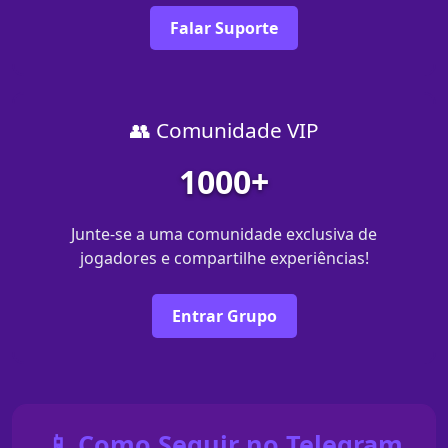
Falar Suporte
👥 Comunidade VIP
1000+
Junte-se a uma comunidade exclusiva de
jogadores e compartilhe experiências!
Entrar Grupo
📱 Como Seguir no Telegram