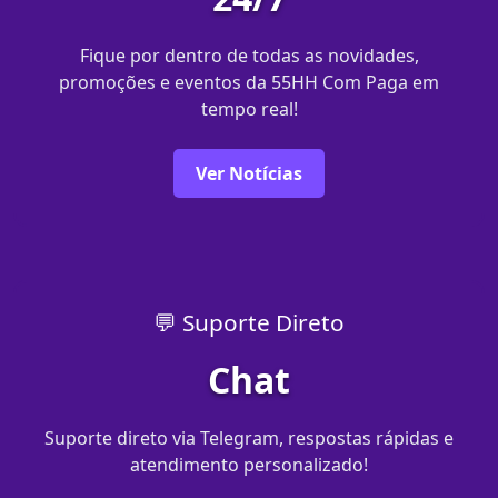
Fique por dentro de todas as novidades,
promoções e eventos da 55HH Com Paga em
tempo real!
Ver Notícias
💬 Suporte Direto
Chat
Suporte direto via Telegram, respostas rápidas e
atendimento personalizado!