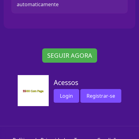
automaticamente
SEGUIR AGORA
Acessos
Login
Registrar-se