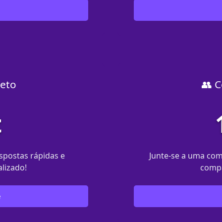
reto
👥 
t
espostas rápidas e
Junte-se a uma com
lizado!
compa
e