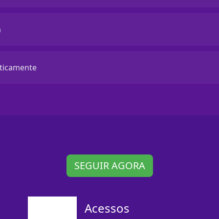
a
aticamente
SEGUIR AGORA
Acessos