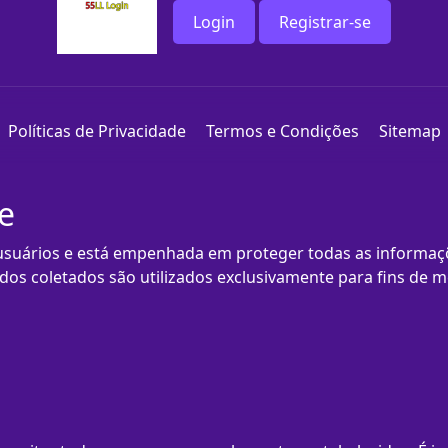
Login
Registrar-se
Políticas de Privacidade
Termos e Condições
Sitemap
de
s usuários e está empenhada em proteger todas as informaç
os coletados são utilizados exclusivamente para fins de m