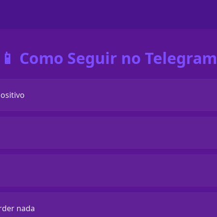
📱 Como Seguir no Telegram
ositivo
erder nada