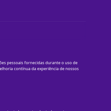
ões pessoais fornecidas durante o uso de
elhoria contínua da experiência de nossos