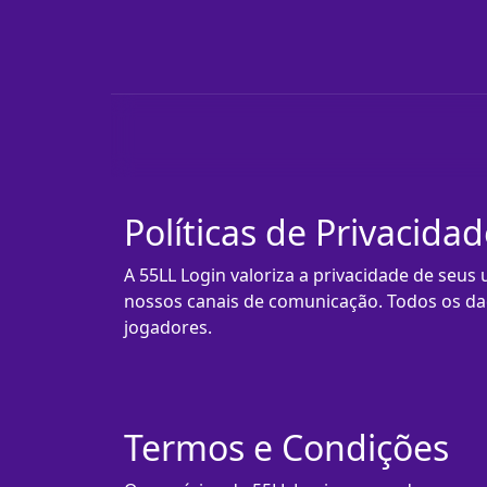
Políticas de Privacida
A 55LL Login valoriza a privacidade de seu
nossos canais de comunicação. Todos os dad
jogadores.
Termos e Condições