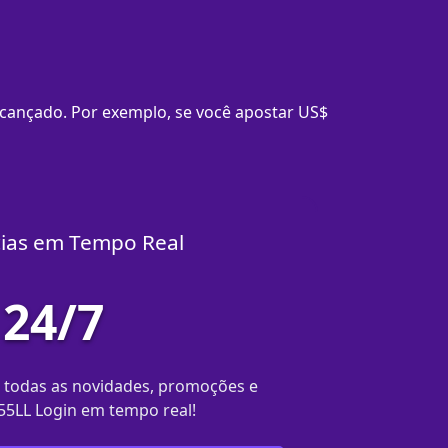
alcançado. Por exemplo, se você apostar US$
cias em Tempo Real
24/7
e todas as novidades, promoções e
55LL Login em tempo real!