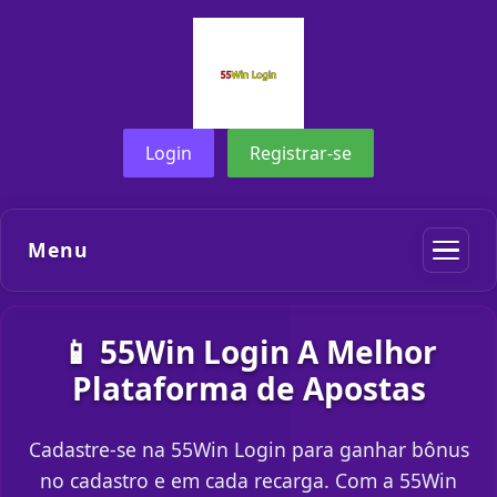
Login
Registrar-se
Menu
📱 55Win Login A Melhor
Plataforma de Apostas
Cadastre-se na 55Win Login para ganhar bônus
no cadastro e em cada recarga. Com a 55Win