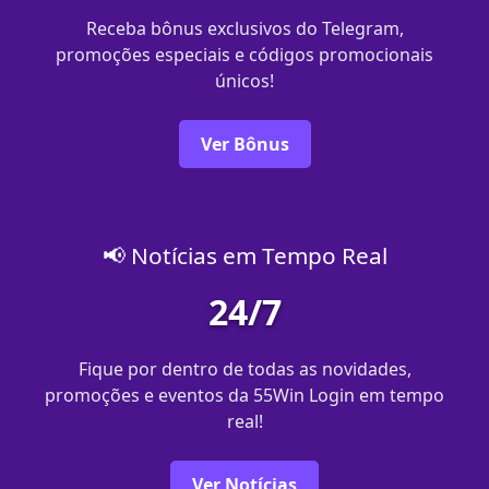
Receba bônus exclusivos do Telegram,
promoções especiais e códigos promocionais
únicos!
Ver Bônus
📢 Notícias em Tempo Real
24/7
Fique por dentro de todas as novidades,
promoções e eventos da 55Win Login em tempo
real!
Ver Notícias