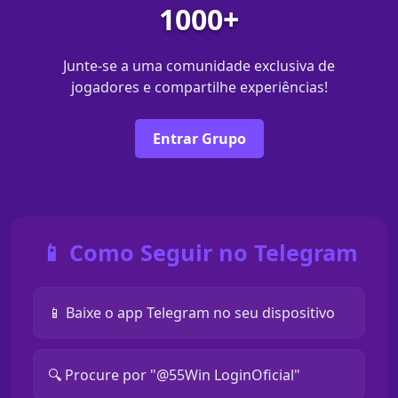
1000+
Junte-se a uma comunidade exclusiva de
jogadores e compartilhe experiências!
Entrar Grupo
📱 Como Seguir no Telegram
📱 Baixe o app Telegram no seu dispositivo
🔍 Procure por "@55Win LoginOficial"