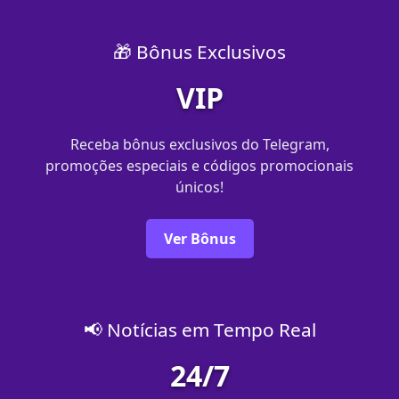
🎁 Bônus Exclusivos
VIP
Receba bônus exclusivos do Telegram,
promoções especiais e códigos promocionais
únicos!
Ver Bônus
📢 Notícias em Tempo Real
24/7