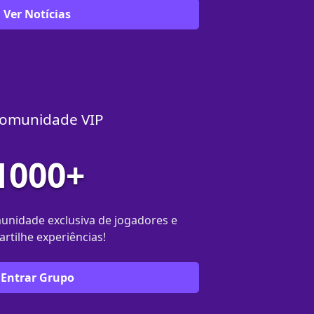
Ver Notícias
Comunidade VIP
1000+
unidade exclusiva de jogadores e
rtilhe experiências!
Entrar Grupo