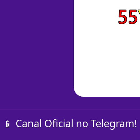
📱 Canal Oficial no Telegram!