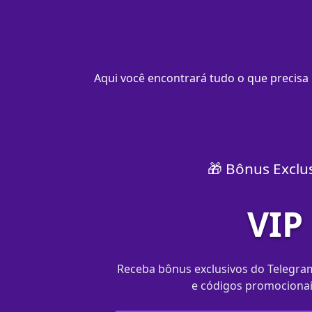
Aqui você encontrará tudo o que precisa
🎁 Bônus Exclu
VIP
Receba bônus exclusivos do Telegra
e códigos promocionai