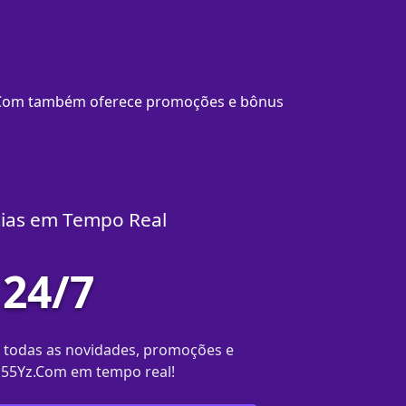
5Yz.Com também oferece promoções e bônus
cias em Tempo Real
24/7
e todas as novidades, promoções e
 55Yz.Com em tempo real!