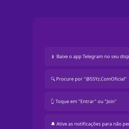
📱 Baixe o app Telegram no seu disp
🔍 Procure por "@55Yz.ComOficial"
👆 Toque em "Entrar" ou "Join"
🔔 Ative as notificações para não p