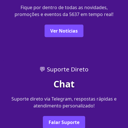
Fique por dentro de todas as novidades,
promoções e eventos da 5637 em tempo real!
Ver Notícias
💬 Suporte Direto
Chat
Suporte direto via Telegram, respostas rápidas e
atendimento personalizado!
Falar Suporte