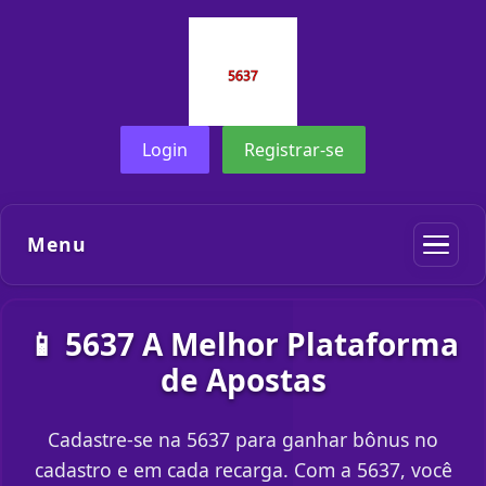
Login
Registrar-se
Menu
📱 5637 A Melhor Plataforma
de Apostas
Cadastre-se na 5637 para ganhar bônus no
cadastro e em cada recarga. Com a 5637, você