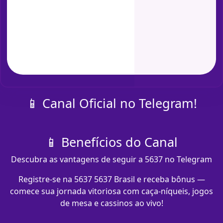
📱 Canal Oficial no Telegram!
📱 Benefícios do Canal
Descubra as vantagens de seguir a 5637 no Telegram
Registre-se na 5637 5637 Brasil e receba bônus —
comece sua jornada vitoriosa com caça-níqueis, jogos
de mesa e cassinos ao vivo!