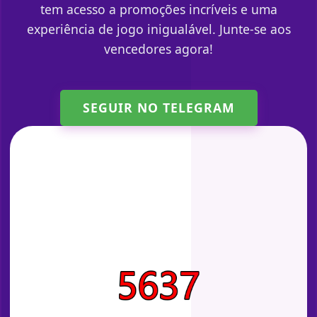
tem acesso a promoções incríveis e uma
experiência de jogo inigualável. Junte-se aos
vencedores agora!
SEGUIR NO TELEGRAM