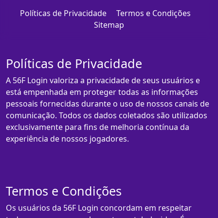
Políticas de Privacidade
Termos e Condições
Sitemap
Políticas de Privacidade
A 56F Login valoriza a privacidade de seus usuários e
está empenhada em proteger todas as informações
pessoais fornecidas durante o uso de nossos canais de
comunicação. Todos os dados coletados são utilizados
exclusivamente para fins de melhoria contínua da
experiência de nossos jogadores.
Termos e Condições
Os usuários da 56F Login concordam em respeitar