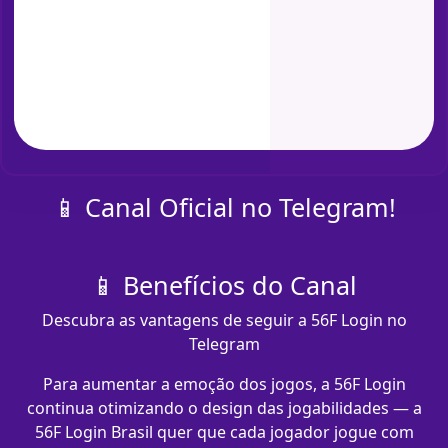
📱 Canal Oficial no Telegram!
📱 Benefícios do Canal
Descubra as vantagens de seguir a 56F Login no
Telegram
Para aumentar a emoção dos jogos, a 56F Login
continua otimizando o design das jogabilidades — a
56F Login Brasil quer que cada jogador jogue com