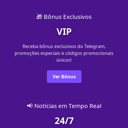
🎁 Bônus Exclusivos
VIP
Receba bônus exclusivos do Telegram,
promoções especiais e códigos promocionais
únicos!
Ver Bônus
📢 Notícias em Tempo Real
24/7