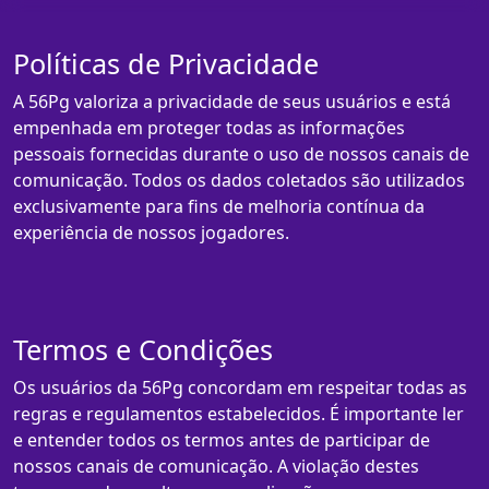
Políticas de Privacidade
A 56Pg valoriza a privacidade de seus usuários e está
empenhada em proteger todas as informações
pessoais fornecidas durante o uso de nossos canais de
comunicação. Todos os dados coletados são utilizados
exclusivamente para fins de melhoria contínua da
experiência de nossos jogadores.
Termos e Condições
Os usuários da 56Pg concordam em respeitar todas as
regras e regulamentos estabelecidos. É importante ler
e entender todos os termos antes de participar de
nossos canais de comunicação. A violação destes