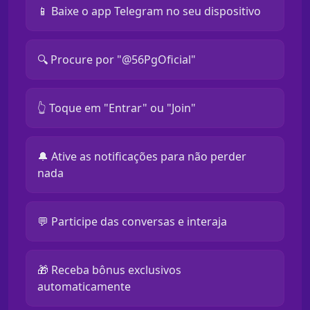
📱 Baixe o app Telegram no seu dispositivo
🔍 Procure por "@56PgOficial"
👆 Toque em "Entrar" ou "Join"
🔔 Ative as notificações para não perder
nada
💬 Participe das conversas e interaja
🎁 Receba bônus exclusivos
automaticamente