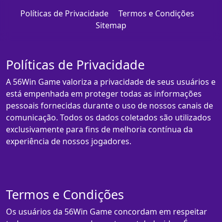
Políticas de Privacidade
Termos e Condições
Sitemap
Políticas de Privacidade
A 56Win Game valoriza a privacidade de seus usuários e
está empenhada em proteger todas as informações
pessoais fornecidas durante o uso de nossos canais de
comunicação. Todos os dados coletados são utilizados
exclusivamente para fins de melhoria contínua da
experiência de nossos jogadores.
Termos e Condições
Os usuários da 56Win Game concordam em respeitar