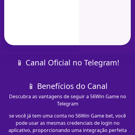
📱 Canal Oficial no Telegram!
📱 Benefícios do Canal
Descubra as vantagens de seguir a 56Win Game no
Telegram
se você já tem uma conta no 56Win Game bet, você
pode usar as mesmas credenciais de login no
aplicativo, proporcionando uma integração perfeita