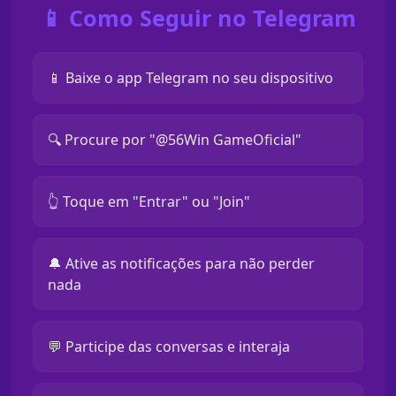
📱 Como Seguir no Telegram
📱 Baixe o app Telegram no seu dispositivo
🔍 Procure por "@56Win GameOficial"
👆 Toque em "Entrar" ou "Join"
🔔 Ative as notificações para não perder
nada
💬 Participe das conversas e interaja