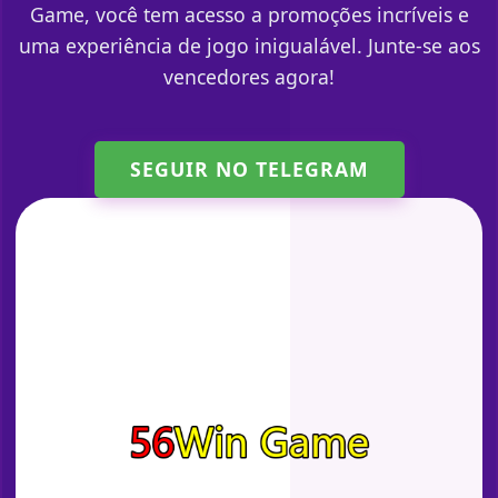
Game, você tem acesso a promoções incríveis e
uma experiência de jogo inigualável. Junte-se aos
vencedores agora!
SEGUIR NO TELEGRAM