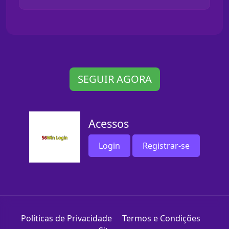
SEGUIR AGORA
Acessos
Login
Registrar-se
Políticas de Privacidade
Termos e Condições