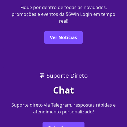
Fique por dentro de todas as novidades,
promoções e eventos da 56Win Login em tempo
real!
Ver Notícias
💬 Suporte Direto
Chat
Suporte direto via Telegram, respostas rápidas e
atendimento personalizado!