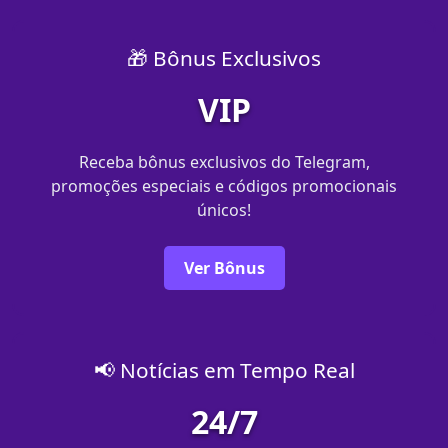
🎁 Bônus Exclusivos
VIP
Receba bônus exclusivos do Telegram,
promoções especiais e códigos promocionais
únicos!
Ver Bônus
📢 Notícias em Tempo Real
24/7