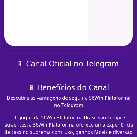
📱 Canal Oficial no Telegram!
📱 Benefícios do Canal
Descubra as vantagens de seguir a 56Win Plataforma
no Telegram
Os jogos da 56Win Plataforma Brasil são sempre
atraentes; a 56Win Plataforma oferece uma experiência
de cassino suprema com luxo, ganhos fáceis e diversão