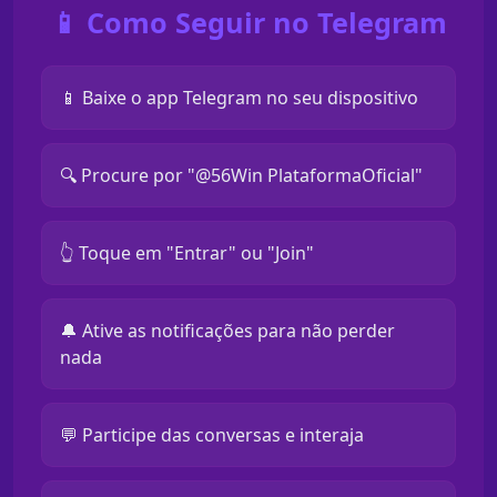
📱 Como Seguir no Telegram
📱 Baixe o app Telegram no seu dispositivo
🔍 Procure por "@56Win PlataformaOficial"
👆 Toque em "Entrar" ou "Join"
🔔 Ative as notificações para não perder
nada
💬 Participe das conversas e interaja