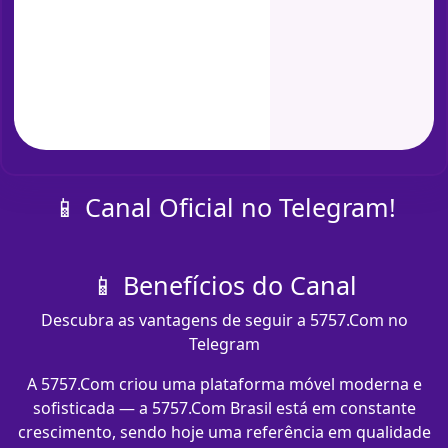
📱 Canal Oficial no Telegram!
📱 Benefícios do Canal
Descubra as vantagens de seguir a 5757.Com no
Telegram
A 5757.Com criou uma plataforma móvel moderna e
sofisticada — a 5757.Com Brasil está em constante
crescimento, sendo hoje uma referência em qualidade