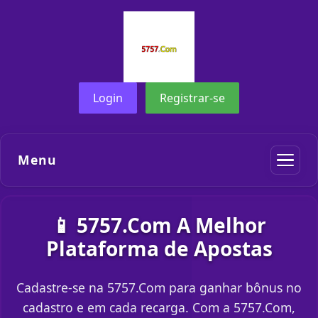
Login
Registrar-se
Menu
📱 5757.Com A Melhor
Plataforma de Apostas
Cadastre-se na 5757.Com para ganhar bônus no
cadastro e em cada recarga. Com a 5757.Com,