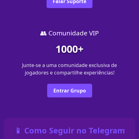
Falar Suporte
👥 Comunidade VIP
1000+
Junte-se a uma comunidade exclusiva de
jogadores e compartilhe experiências!
Entrar Grupo
📱 Como Seguir no Telegram