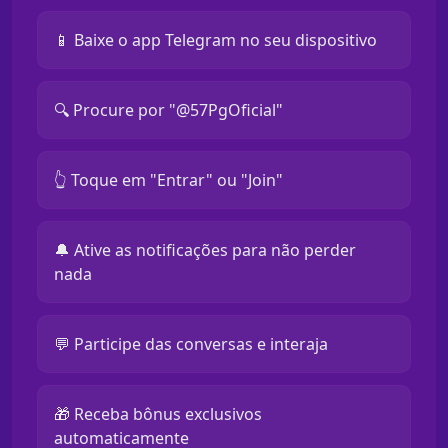
📱 Baixe o app Telegram no seu dispositivo
🔍 Procure por "@57PgOficial"
👆 Toque em "Entrar" ou "Join"
🔔 Ative as notificações para não perder
nada
💬 Participe das conversas e interaja
🎁 Receba bônus exclusivos
automaticamente