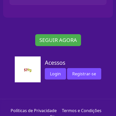
SEGUIR AGORA
Acessos
Login
Registrar-se
Políticas de Privacidade
Termos e Condições