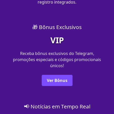
registro integrados.
🎁 Bônus Exclusivos
VIP
Receba bônus exclusivos do Telegram,
promoções especiais e códigos promocionais
únicos!
Ver Bônus
📢 Notícias em Tempo Real