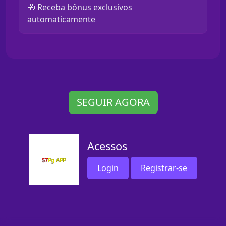
🎁 Receba bônus exclusivos
automaticamente
SEGUIR AGORA
Acessos
Login
Registrar-se