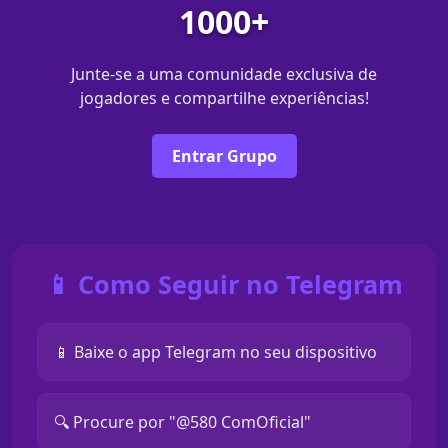
1000+
Junte-se a uma comunidade exclusiva de
jogadores e compartilhe experiências!
Entrar Grupo
📱 Como Seguir no Telegram
📱 Baixe o app Telegram no seu dispositivo
🔍 Procure por "@580 ComOficial"