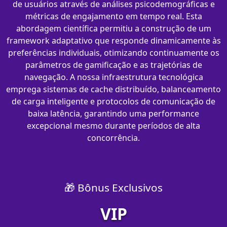
de usuários através de análises psicodemográficas e
métricas de engajamento em tempo real. Esta
abordagem científica permitiu a construção de um
framework adaptativo que responde dinamicamente às
preferências individuais, otimizando continuamente os
parâmetros de gamificação e as trajetórias de
navegação. A nossa infraestrutura tecnológica
emprega sistemas de cache distribuído, balanceamento
de carga inteligente e protocolos de comunicação de
baixa latência, garantindo uma performance
excepcional mesmo durante períodos de alta
concorrência.
🎁 Bônus Exclusivos
VIP