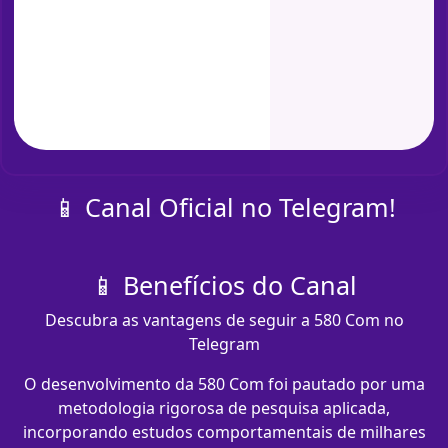
📱 Canal Oficial no Telegram!
📱 Benefícios do Canal
Descubra as vantagens de seguir a 580 Com no
Telegram
O desenvolvimento da 580 Com foi pautado por uma
metodologia rigorosa de pesquisa aplicada,
incorporando estudos comportamentais de milhares