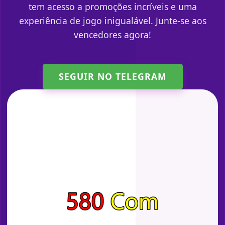
tem acesso a promoções incríveis e uma
experiência de jogo inigualável. Junte-se aos
vencedores agora!
SEGUIR NO TELEGRAM