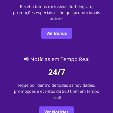
Receba bônus exclusivos do Telegram,
promoções especiais e códigos promocionais
únicos!
Ver Bônus
📢 Notícias em Tempo Real
24/7
Fique por dentro de todas as novidades,
promoções e eventos da 580 Com em tempo
real!
Ver Notícias