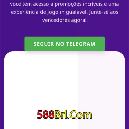
você tem acesso a promoções incríveis e uma
experiência de jogo inigualável. Junte-se aos
vencedores agora!
SEGUIR NO TELEGRAM