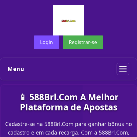
Login
Registrar-se
Menu
📱 588Brl.Com A Melhor
Plataforma de Apostas
Cadastre-se na 588Brl.Com para ganhar bônus no
cadastro e em cada recarga. Com a 588Brl.Com,