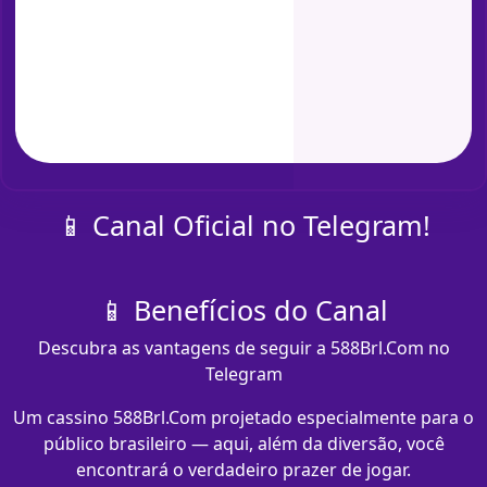
📱 Canal Oficial no Telegram!
📱 Benefícios do Canal
Descubra as vantagens de seguir a 588Brl.Com no
Telegram
Um cassino 588Brl.Com projetado especialmente para o
público brasileiro — aqui, além da diversão, você
encontrará o verdadeiro prazer de jogar.