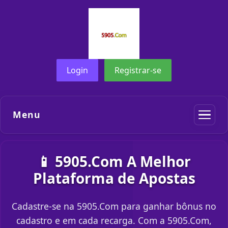
Login
Registrar-se
Menu
📱 5905.Com A Melhor
Plataforma de Apostas
Cadastre-se na 5905.Com para ganhar bônus no
cadastro e em cada recarga. Com a 5905.Com,