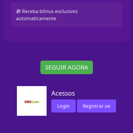
🎁 Receba bônus exclusivos
automaticamente
SEGUIR AGORA
Acessos
Login
Registrar-se