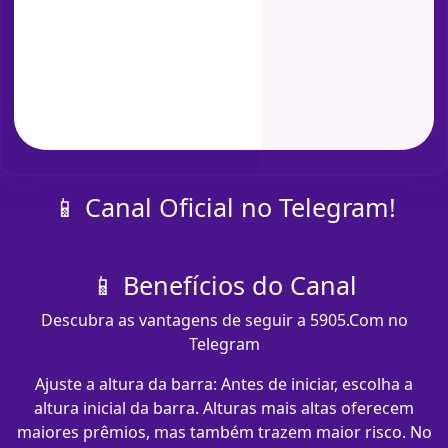
📱 Canal Oficial no Telegram!
📱 Benefícios do Canal
Descubra as vantagens de seguir a 5905.Com no
Telegram
Ajuste a altura da barra: Antes de iniciar, escolha a
altura inicial da barra. Alturas mais altas oferecem
maiores prêmios, mas também trazem maior risco. No