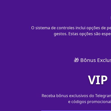
O sistema de controles inclui opções de p
gestos. Estas opções são espe
🎁 Bônus Exclu
VIP
Receba bônus exclusivos do Telegra
e códigos promocionai