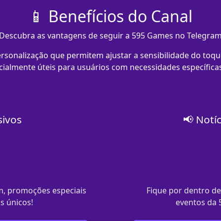
📱 Benefícios do Canal
Descubra as vantagens de seguir a 595 Games no Telegra
ersonalização que permitem ajustar a sensibilidade do to
cialmente úteis para usuários com necessidades específicas
sivos
📢 Notí
m, promoções especiais
Fique por dentro d
s únicos!
eventos da 