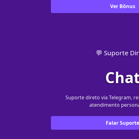
Ver Bônus
💬 Suporte Di
Cha
Suporte direto via Telegram, r
atendimento persona
Falar Suport