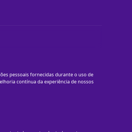
ões pessoais fornecidas durante o uso de
elhoria contínua da experiência de nossos