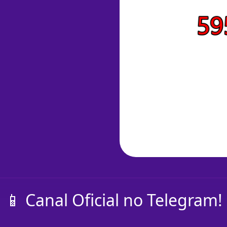
📱 Canal Oficial no Telegram!