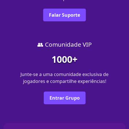
Falar Suporte
👥 Comunidade VIP
1000+
Junte-se a uma comunidade exclusiva de
jogadores e compartilhe experiências!
Entrar Grupo