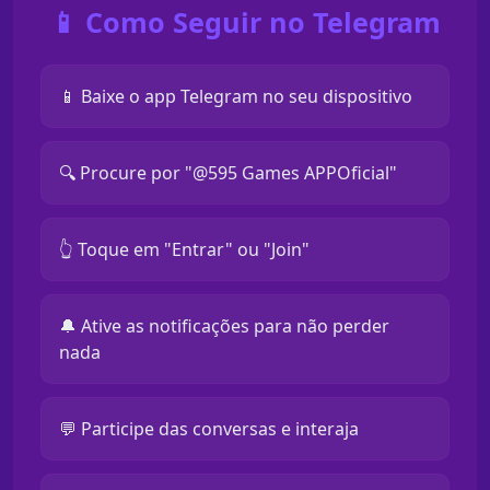
📱 Como Seguir no Telegram
📱 Baixe o app Telegram no seu dispositivo
🔍 Procure por "@595 Games APPOficial"
👆 Toque em "Entrar" ou "Join"
🔔 Ative as notificações para não perder
nada
💬 Participe das conversas e interaja