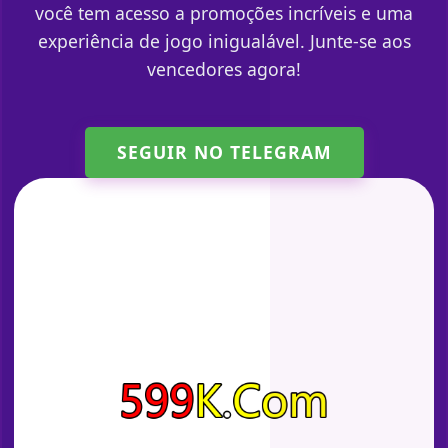
você tem acesso a promoções incríveis e uma
experiência de jogo inigualável. Junte-se aos
vencedores agora!
SEGUIR NO TELEGRAM