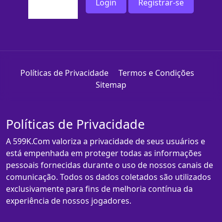
Login
Registrar-se
Políticas de Privacidade
Termos e Condições
Sitemap
Políticas de Privacidade
A 599K.Com valoriza a privacidade de seus usuários e
está empenhada em proteger todas as informações
pessoais fornecidas durante o uso de nossos canais de
comunicação. Todos os dados coletados são utilizados
exclusivamente para fins de melhoria contínua da
experiência de nossos jogadores.