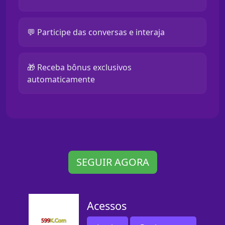
💬 Participe das conversas e interaja
🎁 Receba bônus exclusivos
automaticamente
SEGUIR AGORA
Acessos