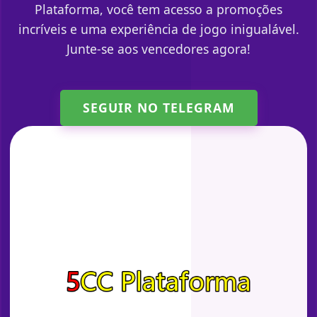
Plataforma, você tem acesso a promoções
incríveis e uma experiência de jogo inigualável.
Junte-se aos vencedores agora!
SEGUIR NO TELEGRAM