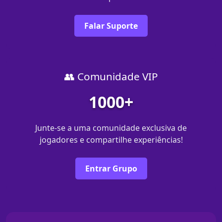
Falar Suporte
👥 Comunidade VIP
1000+
Junte-se a uma comunidade exclusiva de
jogadores e compartilhe experiências!
Entrar Grupo