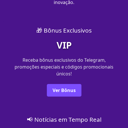
inovação.
🎁 Bônus Exclusivos
VIP
Receba bônus exclusivos do Telegram,
promoções especiais e códigos promocionais
únicos!
Ver Bônus
📢 Notícias em Tempo Real