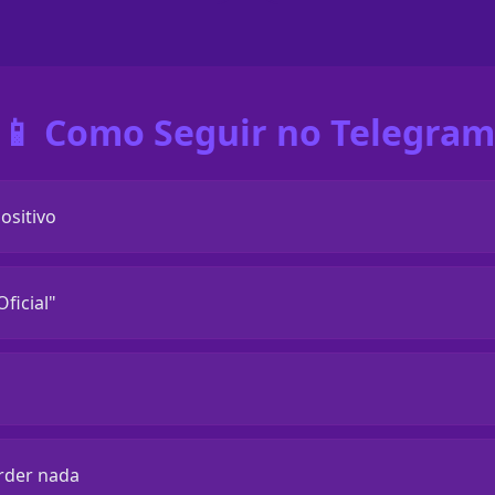
📱 Como Seguir no Telegram
ositivo
ficial"
erder nada