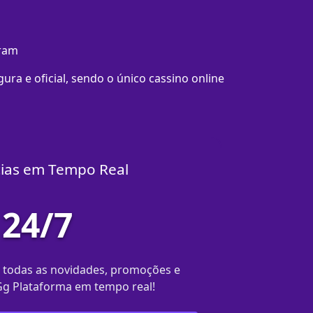
gram
ra e oficial, sendo o único cassino online
cias em Tempo Real
24/7
e todas as novidades, promoções e
g Plataforma em tempo real!