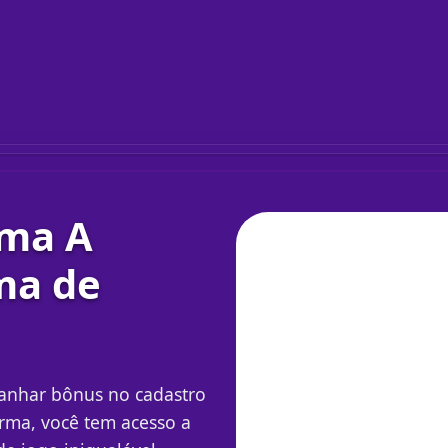
rma A
ma de
anhar bônus no cadastro
rma, você tem acesso a