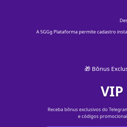
Des
A 5GGg Plataforma permite cadastro instan
🎁 Bônus Exclu
VIP
Receba bônus exclusivos do Telegra
e códigos promocionai