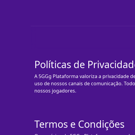
Políticas de Privacida
A 5GGg Plataforma valoriza a privacidade 
uso de nossos canais de comunicação. Todos
nossos jogadores.
Termos e Condições