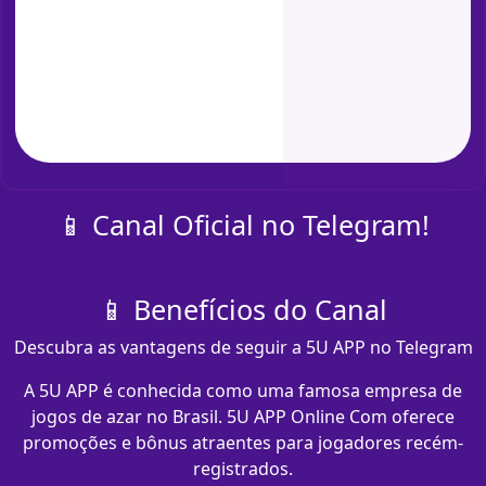
📱 Canal Oficial no Telegram!
📱 Benefícios do Canal
Descubra as vantagens de seguir a 5U APP no Telegram
A 5U APP é conhecida como uma famosa empresa de
jogos de azar no Brasil. 5U APP Online Com oferece
promoções e bônus atraentes para jogadores recém-
registrados.