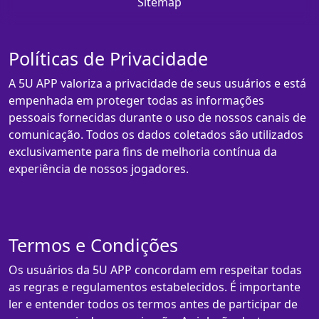
Sitemap
Políticas de Privacidade
A 5U APP valoriza a privacidade de seus usuários e está
empenhada em proteger todas as informações
pessoais fornecidas durante o uso de nossos canais de
comunicação. Todos os dados coletados são utilizados
exclusivamente para fins de melhoria contínua da
experiência de nossos jogadores.
Termos e Condições
Os usuários da 5U APP concordam em respeitar todas
as regras e regulamentos estabelecidos. É importante
ler e entender todos os termos antes de participar de