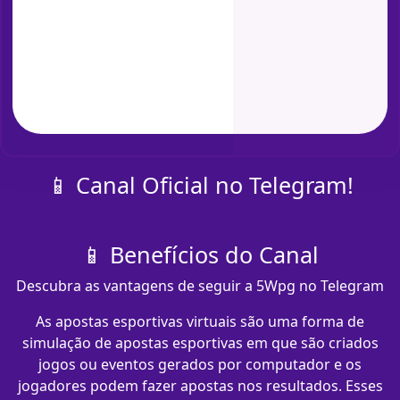
📱 Canal Oficial no Telegram!
📱 Benefícios do Canal
Descubra as vantagens de seguir a 5Wpg no Telegram
As apostas esportivas virtuais são uma forma de
simulação de apostas esportivas em que são criados
jogos ou eventos gerados por computador e os
jogadores podem fazer apostas nos resultados. Esses