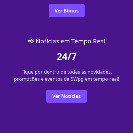
Ver Bônus
📢 Notícias em Tempo Real
24/7
Fique por dentro de todas as novidades,
promoções e eventos da 5Wpg em tempo real!
Ver Notícias