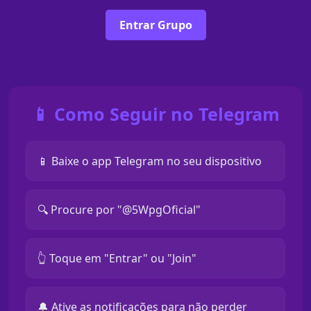
Entrar Grupo
📱 Como Seguir no Telegram
📱 Baixe o app Telegram no seu dispositivo
🔍 Procure por "@5WpgOficial"
👆 Toque em "Entrar" ou "Join"
🔔 Ative as notificações para não perder