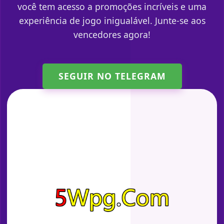
você tem acesso a promoções incríveis e uma
experiência de jogo inigualável. Junte-se aos
vencedores agora!
SEGUIR NO TELEGRAM