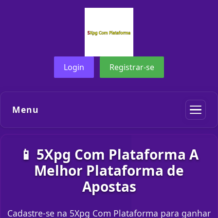
Login
Registrar-se
Menu
📱 5Xpg Com Plataforma A
Melhor Plataforma de
Apostas
Cadastre-se na 5Xpg Com Plataforma para ganhar