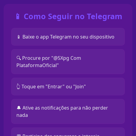
📱 Como Seguir no Telegram
📱 Baixe o app Telegram no seu dispositivo
🔍 Procure por "@5Xpg Com
PlataformaOficial"
👆 Toque em "Entrar" ou "Join"
🔔 Ative as notificações para não perder
nada