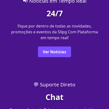
📢 Notícias em Tempo Real
24/7
Fique por dentro de todas as novidades,
promoções e eventos da 5Xpg Com Plataforma
em tempo real!
Ver Notícias
💬 Suporte Direto
Chat