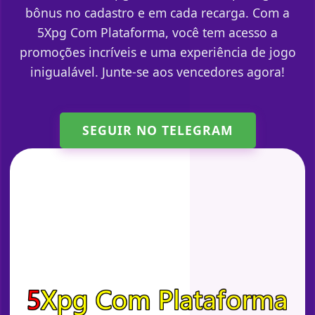
bônus no cadastro e em cada recarga. Com a
5Xpg Com Plataforma, você tem acesso a
promoções incríveis e uma experiência de jogo
inigualável. Junte-se aos vencedores agora!
SEGUIR NO TELEGRAM