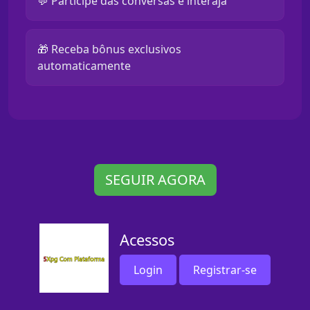
💬 Participe das conversas e interaja
🎁 Receba bônus exclusivos
automaticamente
SEGUIR AGORA
Acessos
Login
Registrar-se