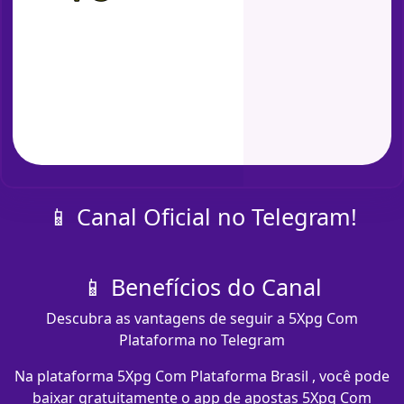
📱 Canal Oficial no Telegram!
📱 Benefícios do Canal
Descubra as vantagens de seguir a 5Xpg Com
Plataforma no Telegram
Na plataforma 5Xpg Com Plataforma Brasil , você pode
baixar gratuitamente o app de apostas 5Xpg Com