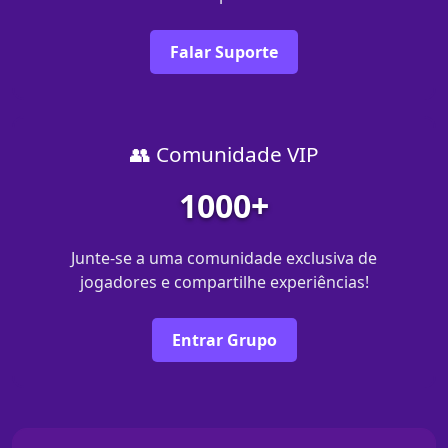
Falar Suporte
👥 Comunidade VIP
1000+
Junte-se a uma comunidade exclusiva de
jogadores e compartilhe experiências!
Entrar Grupo