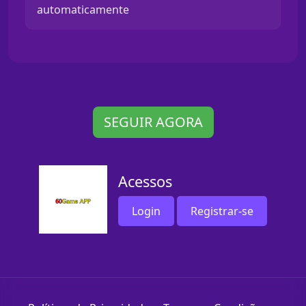
automaticamente
SEGUIR AGORA
Acessos
Login
Registrar-se