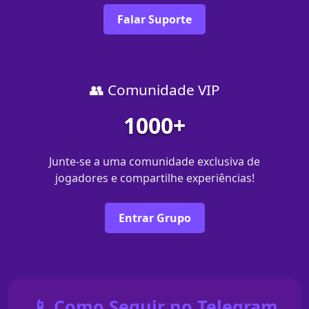
Falar Suporte
👥 Comunidade VIP
1000+
Junte-se a uma comunidade exclusiva de
jogadores e compartilhe experiências!
Entrar Grupo
📱 Como Seguir no Telegram