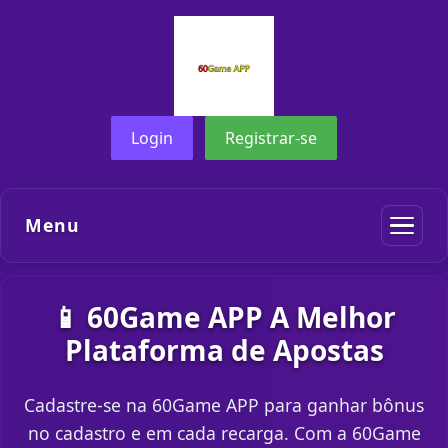
Login
Registrar-se
Menu
📱 60Game APP A Melhor
Plataforma de Apostas
Cadastre-se na 60Game APP para ganhar bônus
no cadastro e em cada recarga. Com a 60Game