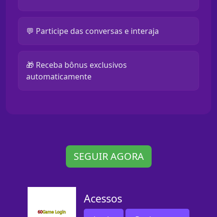
💬 Participe das conversas e interaja
🎁 Receba bônus exclusivos
automaticamente
SEGUIR AGORA
Acessos