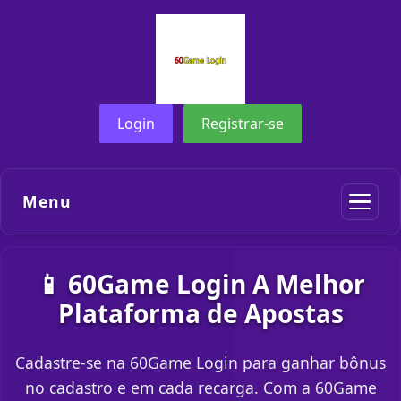
Login
Registrar-se
Menu
📱 60Game Login A Melhor
Plataforma de Apostas
Cadastre-se na 60Game Login para ganhar bônus
no cadastro e em cada recarga. Com a 60Game