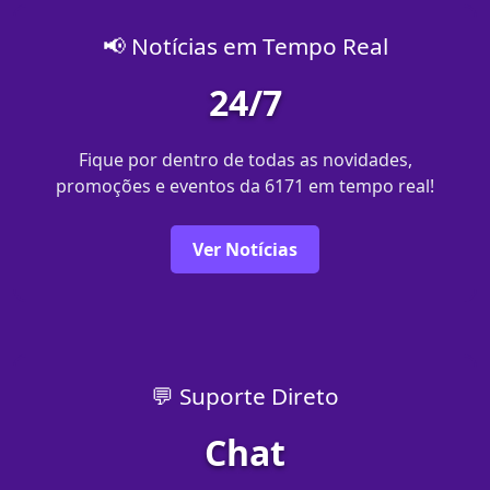
📢 Notícias em Tempo Real
24/7
Fique por dentro de todas as novidades,
promoções e eventos da 6171 em tempo real!
Ver Notícias
💬 Suporte Direto
Chat