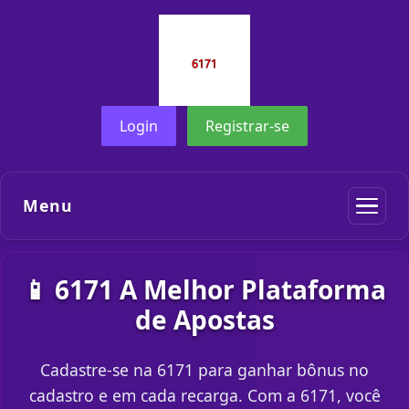
Login
Registrar-se
Menu
📱 6171 A Melhor Plataforma
de Apostas
Cadastre-se na 6171 para ganhar bônus no
cadastro e em cada recarga. Com a 6171, você