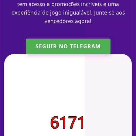
tem acesso a promoções incríveis e uma
experiência de jogo inigualável. Junte-se aos
vencedores agora!
SEGUIR NO TELEGRAM