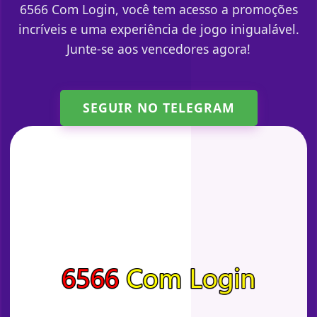
6566 Com Login, você tem acesso a promoções
incríveis e uma experiência de jogo inigualável.
Junte-se aos vencedores agora!
SEGUIR NO TELEGRAM