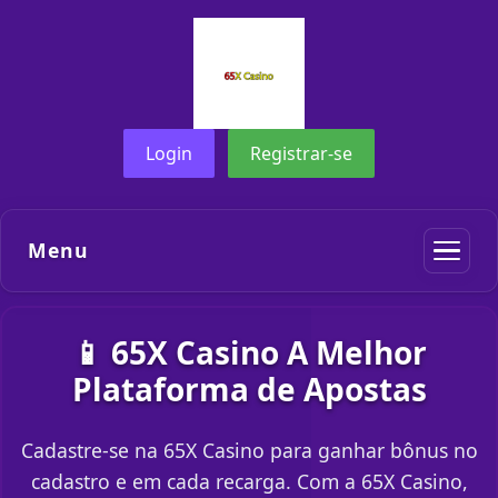
Login
Registrar-se
Menu
📱 65X Casino A Melhor
Plataforma de Apostas
Cadastre-se na 65X Casino para ganhar bônus no
cadastro e em cada recarga. Com a 65X Casino,