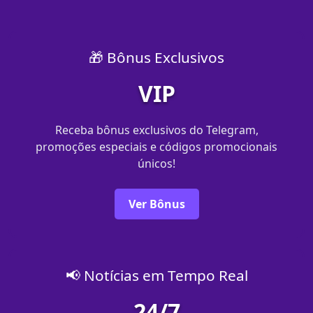
🎁 Bônus Exclusivos
VIP
Receba bônus exclusivos do Telegram,
promoções especiais e códigos promocionais
únicos!
Ver Bônus
📢 Notícias em Tempo Real
24/7