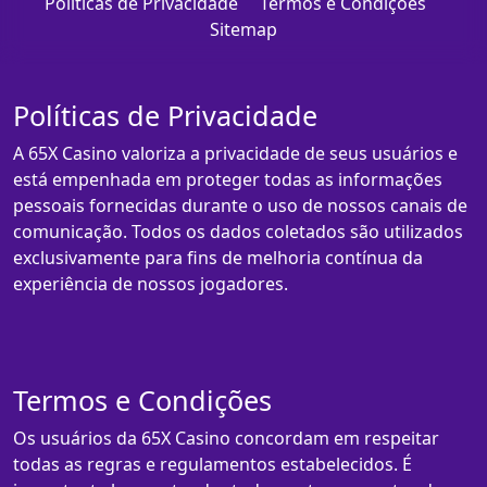
Políticas de Privacidade
Termos e Condições
Sitemap
Políticas de Privacidade
A 65X Casino valoriza a privacidade de seus usuários e
está empenhada em proteger todas as informações
pessoais fornecidas durante o uso de nossos canais de
comunicação. Todos os dados coletados são utilizados
exclusivamente para fins de melhoria contínua da
experiência de nossos jogadores.
Termos e Condições
Os usuários da 65X Casino concordam em respeitar
todas as regras e regulamentos estabelecidos. É