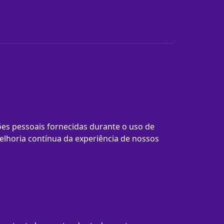
es pessoais fornecidas durante o uso de
elhoria contínua da experiência de nossos