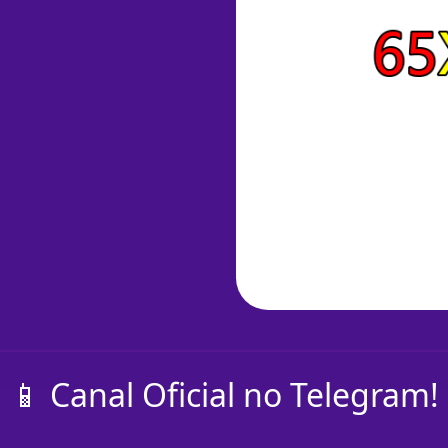
📱 Canal Oficial no Telegram!