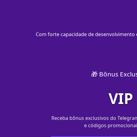
Com forte capacidade de desenvolvimento e 
🎁 Bônus Exclu
VIP
Receba bônus exclusivos do Telegra
e códigos promocionai