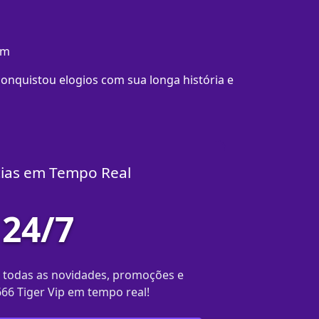
am
conquistou elogios com sua longa história e
cias em Tempo Real
24/7
e todas as novidades, promoções e
66 Tiger Vip em tempo real!