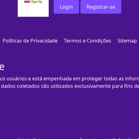
Login
Registrar-se
Políticas de Privacidade
Termos e Condições
Sitemap
de
 seus usuários e está empenhada em proteger todas as info
dados coletados são utilizados exclusivamente para fins d