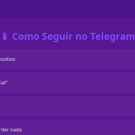
📱 Como Seguir no Telegram
ositivo
ial"
erder nada