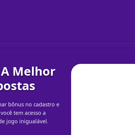
p A Melhor
postas
har bônus no cadastro e
 você tem acesso a
e jogo inigualável.