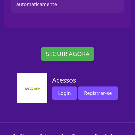
automaticamente
SEGUIR AGORA
Acessos
Login
Registrar-se