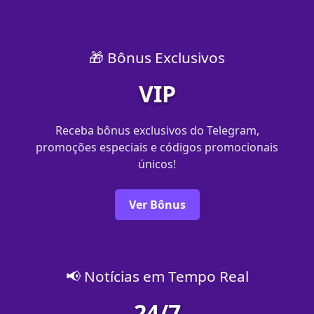
🎁 Bônus Exclusivos
VIP
Receba bônus exclusivos do Telegram,
promoções especiais e códigos promocionais
únicos!
Ver Bônus
📢 Notícias em Tempo Real
24/7