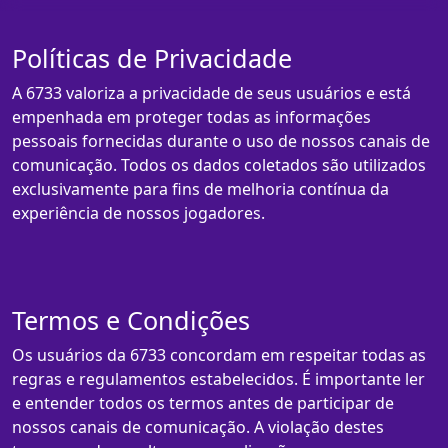
Políticas de Privacidade
A 6733 valoriza a privacidade de seus usuários e está
empenhada em proteger todas as informações
pessoais fornecidas durante o uso de nossos canais de
comunicação. Todos os dados coletados são utilizados
exclusivamente para fins de melhoria contínua da
experiência de nossos jogadores.
Termos e Condições
Os usuários da 6733 concordam em respeitar todas as
regras e regulamentos estabelecidos. É importante ler
e entender todos os termos antes de participar de
nossos canais de comunicação. A violação destes