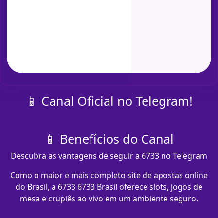
📱 Canal Oficial no Telegram!
📱 Benefícios do Canal
Descubra as vantagens de seguir a 6733 no Telegram
Como o maior e mais completo site de apostas online
do Brasil, a 6733 6733 Brasil oferece slots, jogos de
mesa e crupiês ao vivo em um ambiente seguro.