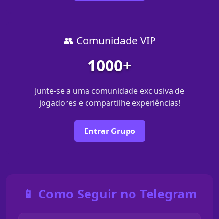
👥 Comunidade VIP
1000+
Junte-se a uma comunidade exclusiva de
jogadores e compartilhe experiências!
Entrar Grupo
📱 Como Seguir no Telegram