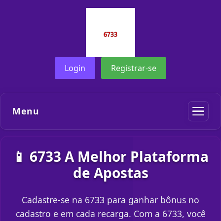
Login
Registrar-se
Menu
📱 6733 A Melhor Plataforma
de Apostas
Cadastre-se na 6733 para ganhar bônus no
cadastro e em cada recarga. Com a 6733, você