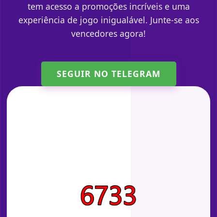
tem acesso a promoções incríveis e uma
experiência de jogo inigualável. Junte-se aos
vencedores agora!
SEGUIR NO TELEGRAM