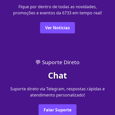
Fique por dentro de todas as novidades,
promoções e eventos da 6733 em tempo real!
Ver Notícias
💬 Suporte Direto
Chat
Suporte direto via Telegram, respostas rápidas e
atendimento personalizado!
Falar Suporte