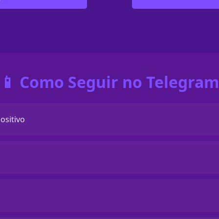
📱 Como Seguir no Telegram
ositivo