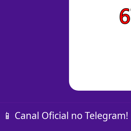
📱 Canal Oficial no Telegram!