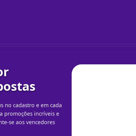
or
postas
s no cadastro e em cada
a promoções incríveis e
unte-se aos vencedores