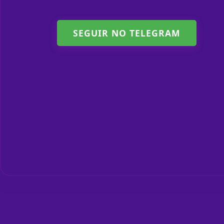
SEGUIR NO TELEGRAM