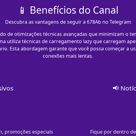
📱 Benefícios do Canal
Descubra as vantagens de seguir a 678Ab no Telegram
ado de otimizações técnicas avançadas que minimizam o
a utiliza técnicas de carregamento lazy que carregam ape
ário. Esta abordagem garante que você possa começar a u
conexões mais lentas.
sivos
📢 Notí
m, promoções especiais
Fique por dentro d