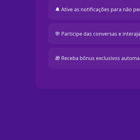
🔔 Ative as notificações para não p
💬 Participe das conversas e interaj
🎁 Receba bônus exclusivos autom