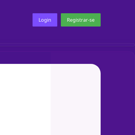
Login
Registrar-se