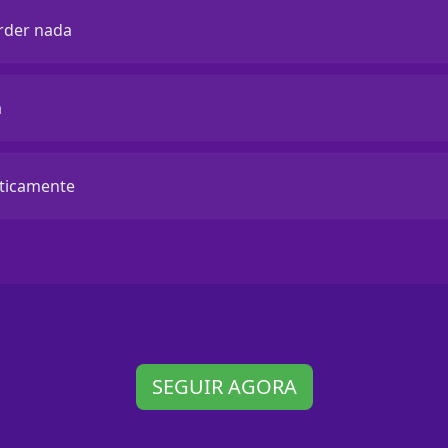
erder nada
a
aticamente
SEGUIR AGORA