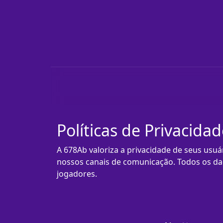
Políticas de Privacida
A 678Ab valoriza a privacidade de seus usu
nossos canais de comunicação. Todos os dad
jogadores.