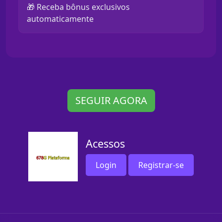
🎁 Receba bônus exclusivos
automaticamente
SEGUIR AGORA
Acessos
Login
Registrar-se