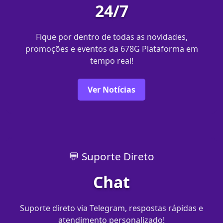
24/7
Fique por dentro de todas as novidades,
promoções e eventos da 678G Plataforma em
tempo real!
Ver Notícias
💬 Suporte Direto
Chat
Suporte direto via Telegram, respostas rápidas e
atendimento personalizado!