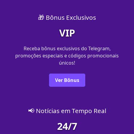
🎁 Bônus Exclusivos
VIP
Receba bônus exclusivos do Telegram,
promoções especiais e códigos promocionais
únicos!
Ver Bônus
📢 Notícias em Tempo Real
24/7