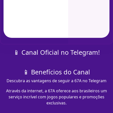
📱 Canal Oficial no Telegram!
📱 Benefícios do Canal
Descubra as vantagens de seguir a 67A no Telegram
Através da internet, a 67A oferece aos brasileiros um
serviço incrível com jogos populares e promoções
exclusivas.