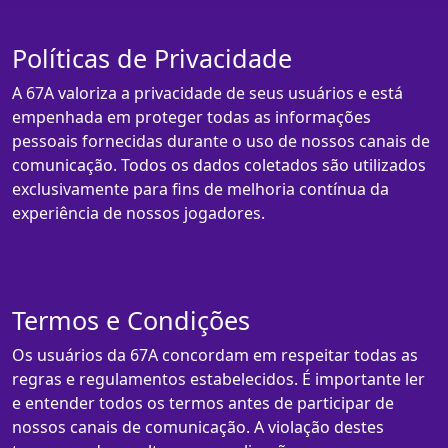
Políticas de Privacidade
A 67A valoriza a privacidade de seus usuários e está
empenhada em proteger todas as informações
pessoais fornecidas durante o uso de nossos canais de
comunicação. Todos os dados coletados são utilizados
exclusivamente para fins de melhoria contínua da
experiência de nossos jogadores.
Termos e Condições
Os usuários da 67A concordam em respeitar todas as
regras e regulamentos estabelecidos. É importante ler
e entender todos os termos antes de participar de
nossos canais de comunicação. A violação destes