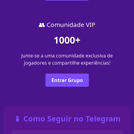
👥 Comunidade VIP
1000+
Junte-se a uma comunidade exclusiva de
jogadores e compartilhe experiências!
Entrar Grupo
📱 Como Seguir no Telegram