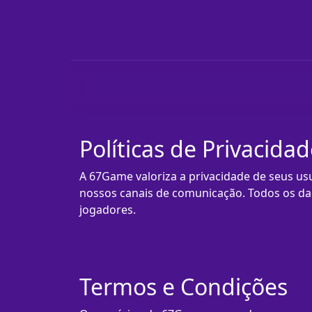
Políticas de Privacida
A 67Game valoriza a privacidade de seus u
nossos canais de comunicação. Todos os dad
jogadores.
Termos e Condições