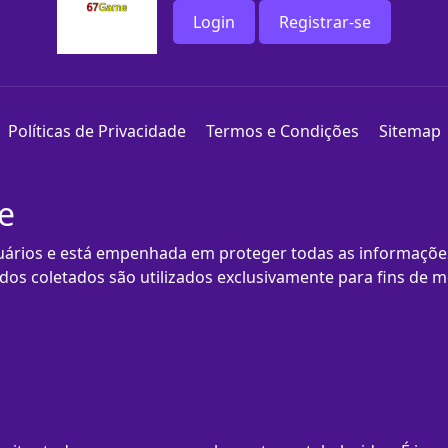
Login
Registrar-se
Políticas de Privacidade
Termos e Condições
Sitemap
de
suários e está empenhada em proteger todas as informaçõe
os coletados são utilizados exclusivamente para fins de m