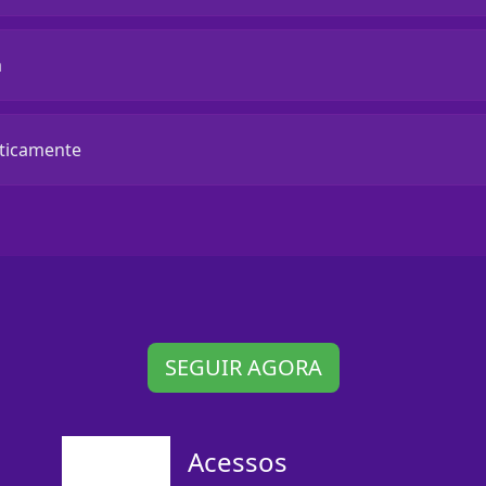
a
aticamente
SEGUIR AGORA
Acessos