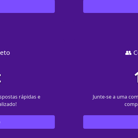
reto
👥 
t
espostas rápidas e
Junte-se a uma com
lizado!
compa
e