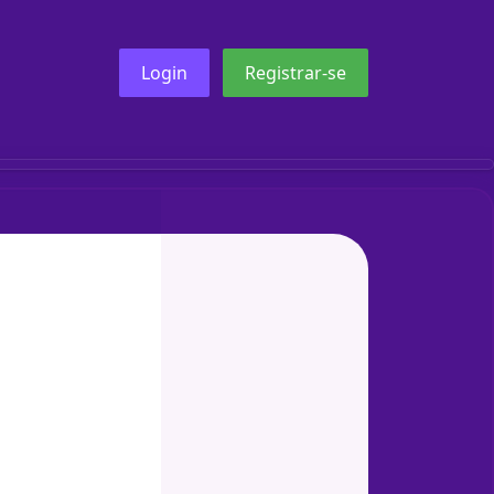
Login
Registrar-se