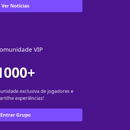
Ver Notícias
Comunidade VIP
1000+
unidade exclusiva de jogadores e
rtilhe experiências!
Entrar Grupo