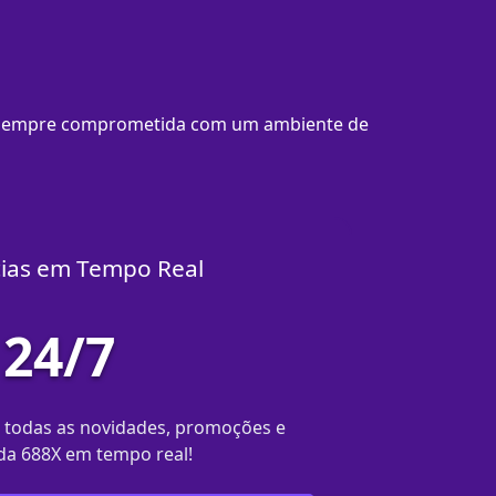
stá sempre comprometida com um ambiente de
cias em Tempo Real
24/7
e todas as novidades, promoções e
da 688X em tempo real!