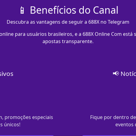
📱 Benefícios do Canal
Descubra as vantagens de seguir a 688X no Telegram
 online para usuários brasileiros, e a 688X Online Com e
apostas transparente.
sivos
📢 Notí
m, promoções especiais
Fique por dentro d
s únicos!
eventos 