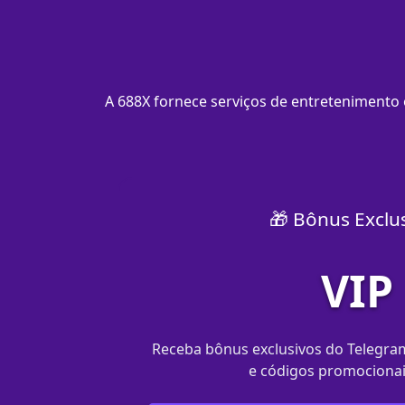
A 688X fornece serviços de entretenimento
🎁 Bônus Exclu
VIP
Receba bônus exclusivos do Telegra
e códigos promocionai