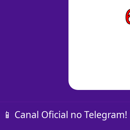
📱 Canal Oficial no Telegram!