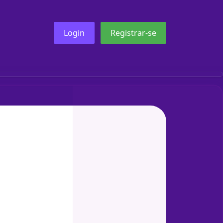
Login
Registrar-se