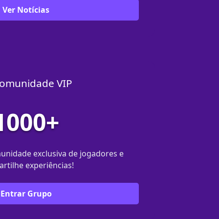
Ver Notícias
Comunidade VIP
1000+
unidade exclusiva de jogadores e
rtilhe experiências!
Entrar Grupo