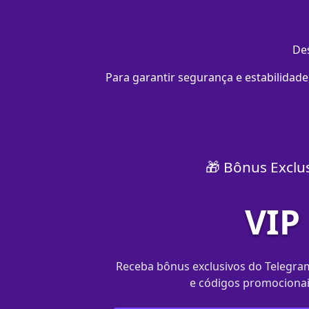
Des
Para garantir segurança e estabilidade
🎁 Bônus Exclu
VIP
Receba bônus exclusivos do Telegra
e códigos promocionai