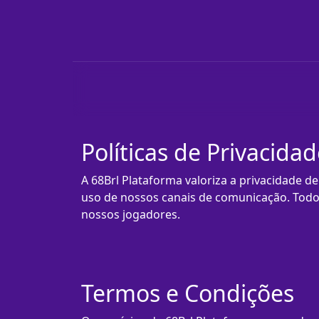
Políticas de Privacida
A 68Brl Plataforma valoriza a privacidade 
uso de nossos canais de comunicação. Todos
nossos jogadores.
Termos e Condições