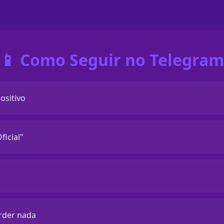
📱 Como Seguir no Telegram
ositivo
ficial"
erder nada