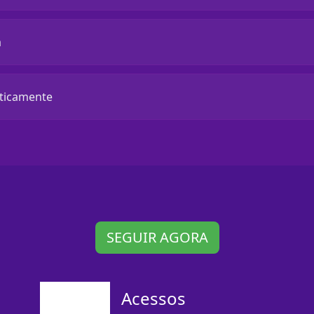
a
aticamente
SEGUIR AGORA
Acessos