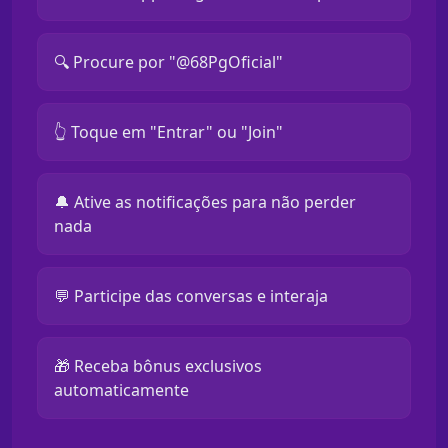
🔍 Procure por "@68PgOficial"
👆 Toque em "Entrar" ou "Join"
🔔 Ative as notificações para não perder
nada
💬 Participe das conversas e interaja
🎁 Receba bônus exclusivos
automaticamente