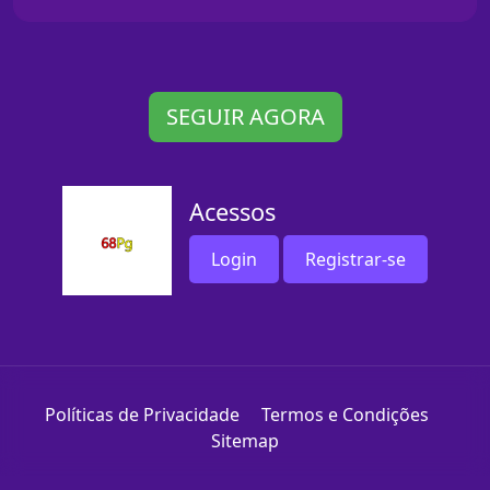
SEGUIR AGORA
Acessos
Login
Registrar-se
Políticas de Privacidade
Termos e Condições
Sitemap