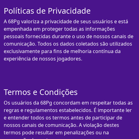
Políticas de Privacidade
A 68Pg valoriza a privacidade de seus usuários e está
empenhada em proteger todas as informações
pessoais fornecidas durante o uso de nossos canais de
comunicação. Todos os dados coletados são utilizados
exclusivamente para fins de melhoria contínua da
experiência de nossos jogadores.
Termos e Condições
Os usuários da 68Pg concordam em respeitar todas as
regras e regulamentos estabelecidos. É importante ler
e entender todos os termos antes de participar de
nossos canais de comunicação. A violação destes
termos pode resultar em penalizações ou na