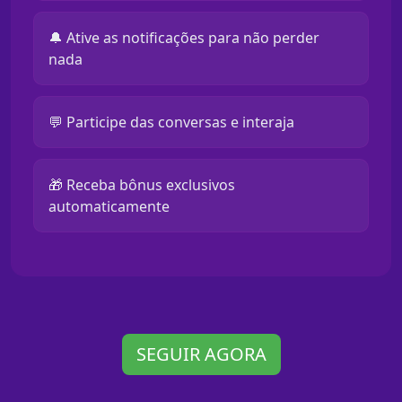
🔔 Ative as notificações para não perder
nada
💬 Participe das conversas e interaja
🎁 Receba bônus exclusivos
automaticamente
SEGUIR AGORA