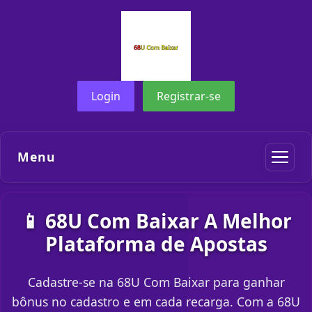
Login
Registrar-se
Menu
📱 68U Com Baixar A Melhor
Plataforma de Apostas
Cadastre-se na 68U Com Baixar para ganhar
bônus no cadastro e em cada recarga. Com a 68U