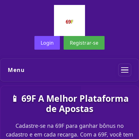
Login
Registrar-se
Menu
📱 69F A Melhor Plataforma
de Apostas
Cadastre-se na 69F para ganhar bônus no
cadastro e em cada recarga. Com a 69F, você tem