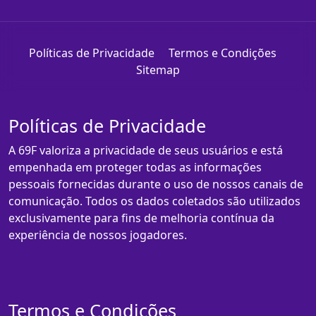
Políticas de Privacidade
Termos e Condições
Sitemap
Políticas de Privacidade
A 69F valoriza a privacidade de seus usuários e está
empenhada em proteger todas as informações
pessoais fornecidas durante o uso de nossos canais de
comunicação. Todos os dados coletados são utilizados
exclusivamente para fins de melhoria contínua da
experiência de nossos jogadores.
Termos e Condições